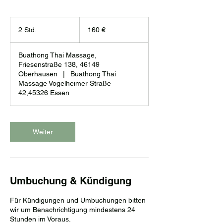
160
Euro
2 Std.
2
160 €
S
t
Buathong Thai Massage,
d
Friesenstraße 138, 46149
.
Oberhausen
|
Buathong Thai
Massage Vogelheimer Straße
42,45326 Essen
Weiter
Umbuchung & Kündigung
Für Kündigungen und Umbuchungen bitten
wir um Benachrichtigung mindestens 24