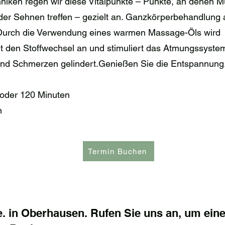
chniken regen wir diese Vitalpunkte – Punkte, an denen
r Sehnen treffen – gezielt an. Ganzkörperbehandlung au
Durch die Verwendung eines warmen Massage-Öls wird 
 den Stoffwechsel an und stimuliert das Atmungssystem.
und Schmerzen gelindert.Genießen Sie die Entspannung
oder 120 Minuten
n
Termin Buchen
 in Oberhausen. Rufen Sie uns an, um eine